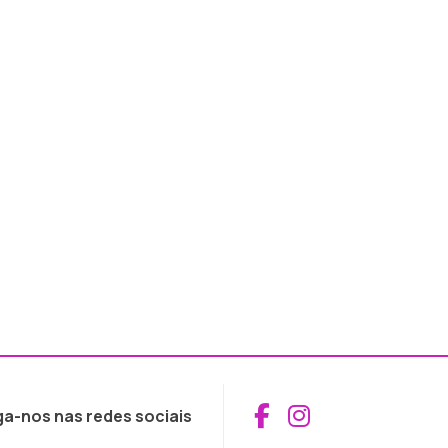
Aceder ao Fac
Aceder ao I
ga-nos nas redes sociais