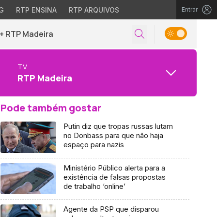
G
RTP ENSINA
RTP ARQUIVOS
Entrar
+ RTP Madeira
TV
RTP Madeira
Pode também gostar
Putin diz que tropas russas lutam
no Donbass para que não haja
espaço para nazis
Ministério Público alerta para a
existência de falsas propostas
de trabalho ‘online’
Agente da PSP que disparou