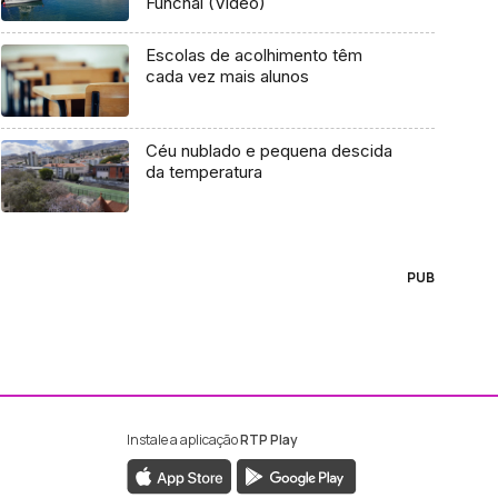
Funchal (Vídeo)
Escolas de acolhimento têm
cada vez mais alunos
Céu nublado e pequena descida
da temperatura
PUB
Instale a aplicação
RTP Play
ebook da RTP Madeira
nstagram da RTP Madeira