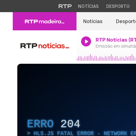
NOTÍCIAS
DESPORTO
Notícias
Desport
RTP Notícias (R
Emissão em simultâ
ERRO
204
HLS.JS FATAL ERROR - NETWORK E