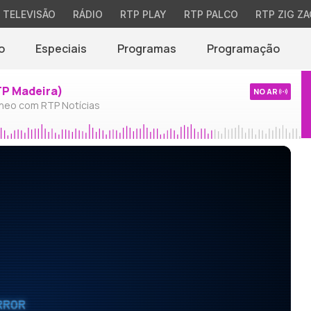
TELEVISÃO
RÁDIO
RTP PLAY
RTP PALCO
RTP ZIG ZA
o
Especiais
Programas
Programação
TP Madeira)
NO AR
neo com RTP Notícias
RROR