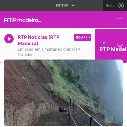
Entrar
RTP Notícias (RTP
NO AR
TV
Madeira)
RTP Madei
Emissão em simultâneo com RTP
Notícias