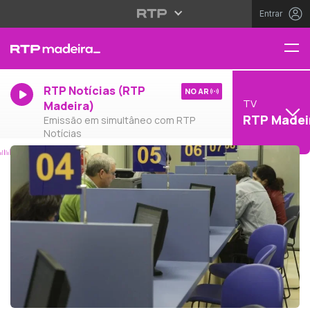
Entrar
RTP Notícias (RTP
NO AR
TV
Madeira)
RTP Madei
Emissão em simultâneo com RTP
Notícias