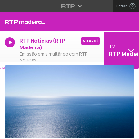
Entrar
RTP Notícias (RTP
NO AR
TV
Madeira)
RTP Madei
Emissão em simultâneo com RTP
Notícias