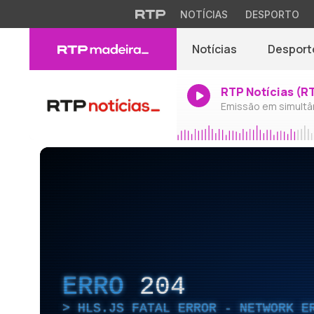
NOTÍCIAS
DESPORTO
Notícias
Desport
RTP Notícias (R
Emissão em simultâ
ERRO
204
HLS.JS FATAL ERROR - NETWORK E