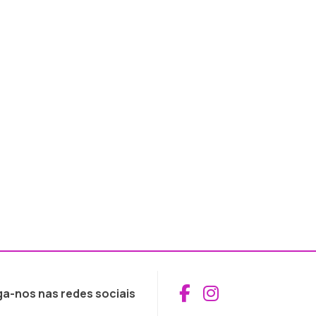
Aceder ao Fac
Aceder ao I
ga-nos nas redes sociais