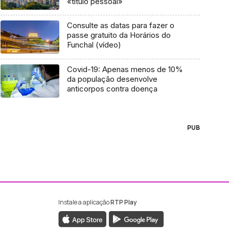
«título pessoal»
Consulte as datas para fazer o
passe gratuito da Horários do
Funchal (vídeo)
Covid-19: Apenas menos de 10%
da população desenvolve
anticorpos contra doença
PUB
Instale a aplicação
RTP Play
ebook da RTP Madeira
nstagram da RTP Madeira