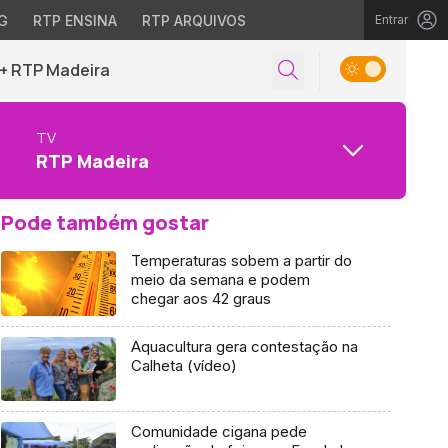
G
RTP ENSINA
RTP ARQUIVOS
Entrar
+ RTP Madeira
TV
RTP Madeira
Pode também gostar
Temperaturas sobem a partir do
meio da semana e podem
chegar aos 42 graus
Aquacultura gera contestação na
Calheta (vídeo)
Comunidade cigana pede