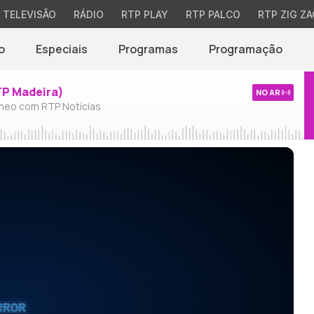
TELEVISÃO
RÁDIO
RTP PLAY
RTP PALCO
RTP ZIG ZA
o
Especiais
Programas
Programação
TP Madeira)
NO AR
neo com RTP Notícias
RROR