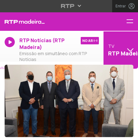
Entrar
RTP Notícias (RTP
NO AR
TV
Madeira)
RTP Madei
Emissão em simultâneo com RTP
Notícias