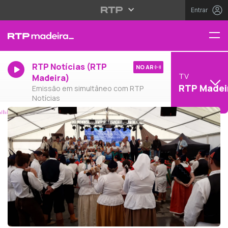
Entrar
RTP Notícias (RTP
NO AR
TV
Madeira)
RTP Madei
Emissão em simultâneo com RTP
Notícias