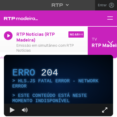
Entrar
RTP Notícias (RTP
NO AR
TV
Madeira)
RTP Madei
Emissão em simultâneo com RTP
Notícias
ERRO
204
HLS.JS FATAL ERROR - NETWORK
ERROR
ESTE CONTEÚDO ESTÁ NESTE
MOMENTO INDISPONÍVEL