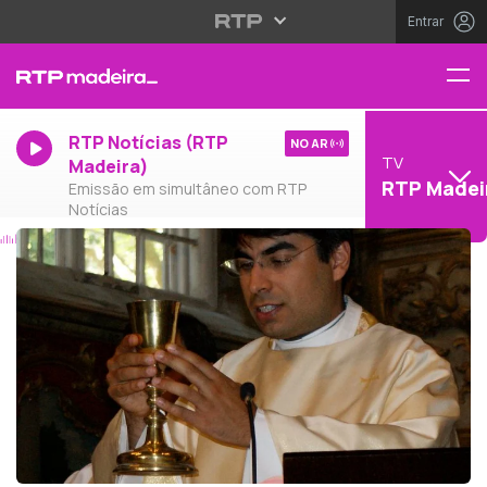
Entrar
RTP Notícias (RTP
NO AR
TV
Madeira)
RTP Madei
Emissão em simultâneo com RTP
Notícias