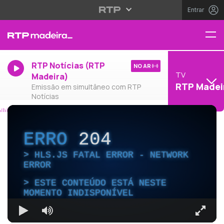
Entrar
RTP Notícias (RTP
NO AR
TV
Madeira)
RTP Madei
Emissão em simultâneo com RTP
Notícias
ERRO
204
HLS.JS FATAL ERROR - NETWORK
ERROR
ESTE CONTEÚDO ESTÁ NESTE
MOMENTO INDISPONÍVEL