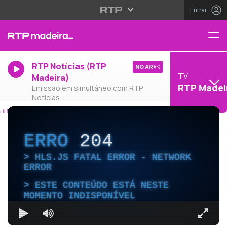
Entrar
RTP Notícias (RTP
NO AR
TV
Madeira)
RTP Madei
Emissão em simultâneo com RTP
Notícias
ERRO
204
HLS.JS FATAL ERROR - NETWORK
ERROR
ESTE CONTEÚDO ESTÁ NESTE
MOMENTO INDISPONÍVEL