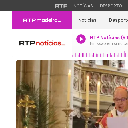
NOTÍCIAS
DESPORTO
Notícias
Desport
RTP Notícias (R
Emissão em simultâ