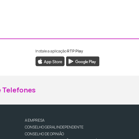
Instale a aplicação
RTP Play
ebook da RTP Madeira
nstagram da RTP Madeira
 Telefones
A EMPRESA
CONSELHO GERAL INDEPENDENTE
CONSELHO DE OPINIÃO