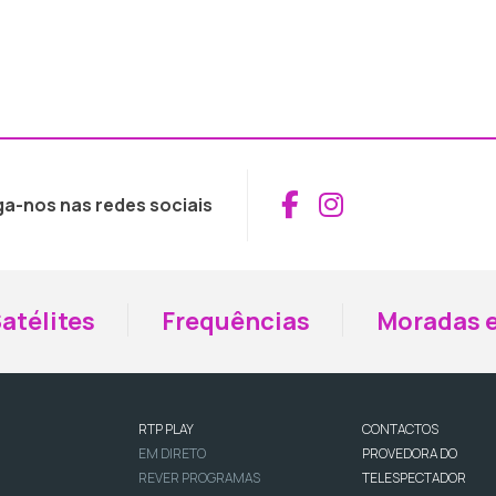
Aceder ao Fac
Aceder ao I
ga-nos nas redes sociais
atélites
Frequências
Moradas e
RTP PLAY
CONTACTOS
EM DIRETO
PROVEDORA DO
REVER PROGRAMAS
TELESPECTADOR