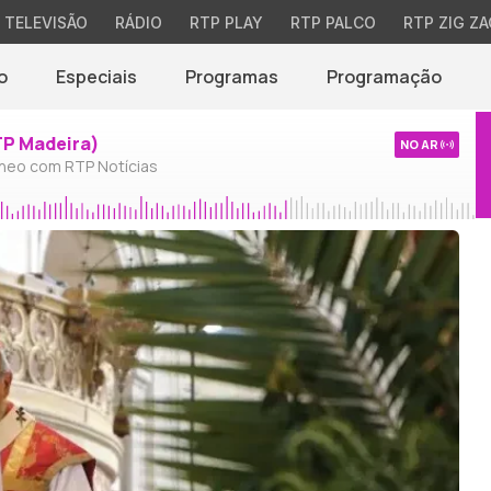
TELEVISÃO
RÁDIO
RTP PLAY
RTP PALCO
RTP ZIG ZA
o
Especiais
Programas
Programação
TP Madeira)
NO AR
neo com RTP Notícias