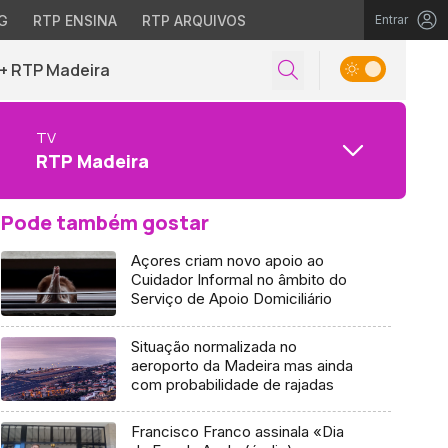
G
RTP ENSINA
RTP ARQUIVOS
Entrar
+ RTP Madeira
TV
RTP Madeira
Pode também gostar
Açores criam novo apoio ao
Cuidador Informal no âmbito do
Serviço de Apoio Domiciliário
Situação normalizada no
aeroporto da Madeira mas ainda
com probabilidade de rajadas
Francisco Franco assinala «Dia