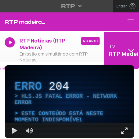
Entrar
RTP Notícias (RTP
NO AR
TV
Madeira)
RTP Madei
Emissão em simultâneo com RTP
Notícias
ERRO
204
HLS.JS FATAL ERROR - NETWORK
ERROR
ESTE CONTEÚDO ESTÁ NESTE
MOMENTO INDISPONÍVEL