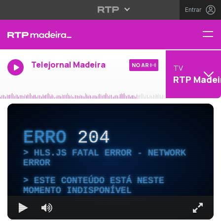
Entrar
Telejornal Madeira
NO AR
TV
RTP Madei
ERRO
204
HLS.JS FATAL ERROR - NETWORK
ERROR
ESTE CONTEÚDO ESTÁ NESTE
MOMENTO INDISPONÍVEL