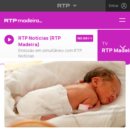
Entrar
RTP Notícias (RTP
NO AR
TV
Madeira)
RTP Madei
Emissão em simultâneo com RTP
Notícias