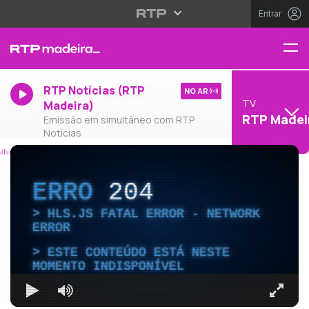
Entrar
RTP Notícias (RTP
NO AR
TV
Madeira)
RTP Madei
Emissão em simultâneo com RTP
Notícias
ERRO
204
HLS.JS FATAL ERROR - NETWORK
ERROR
ESTE CONTEÚDO ESTÁ NESTE
MOMENTO INDISPONÍVEL