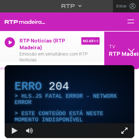
Entrar
RTP Notícias (RTP
NO AR
TV
Madeira)
RTP Madei
Emissão em simultâneo com RTP
Notícias
ERRO
204
HLS.JS FATAL ERROR - NETWORK
ERROR
ESTE CONTEÚDO ESTÁ NESTE
MOMENTO INDISPONÍVEL