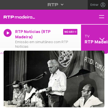
Entrar
RTP Notícias (RTP
NO AR
TV
Madeira)
RTP Madei
Emissão em simultâneo com RTP
Notícias