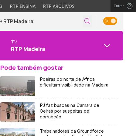
G
RTP ENSINA
RTP ARQUIVOS
Entrar
+ RTP Madeira
TV
RTP Madeira
Pode também gostar
Poeiras do norte de África
dificultam visibilidade na Madeira
PJ faz buscas na Câmara de
Oeiras por suspeitas de
corrupção
Trabalhadores da Groundforce