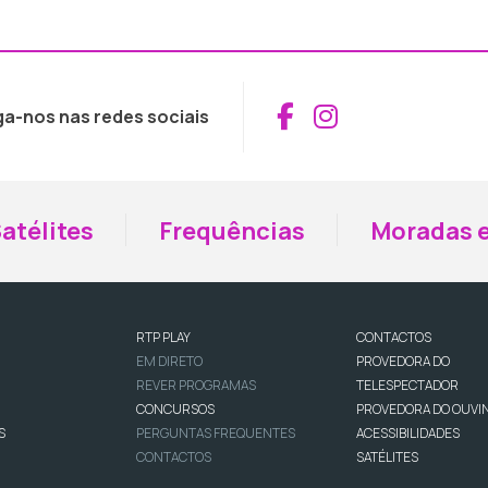
Aceder ao Fac
Aceder ao I
ga-nos nas redes sociais
atélites
Frequências
Moradas e
RTP PLAY
CONTACTOS
EM DIRETO
PROVEDORA DO
REVER PROGRAMAS
TELESPECTADOR
CONCURSOS
PROVEDORA DO OUVI
S
PERGUNTAS FREQUENTES
ACESSIBILIDADES
CONTACTOS
SATÉLITES