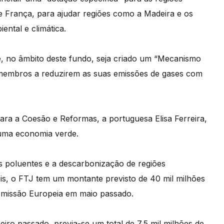
a e França, para ajudar regiões como a Madeira e os
ental e climática.
e, no âmbito deste fundo, seja criado um “Mecanismo
s-membros a reduzirem as suas emissões de gases com
ara a Coesão e Reformas, a portuguesa Elisa Ferreira,
a uma economia verde.
s poluentes e a descarbonização de regiões
is, o FTJ tem um montante previsto de 40 mil milhões
omissão Europeia em maio passado.
iro passado, previa-se um total de 7,5 mil milhões de