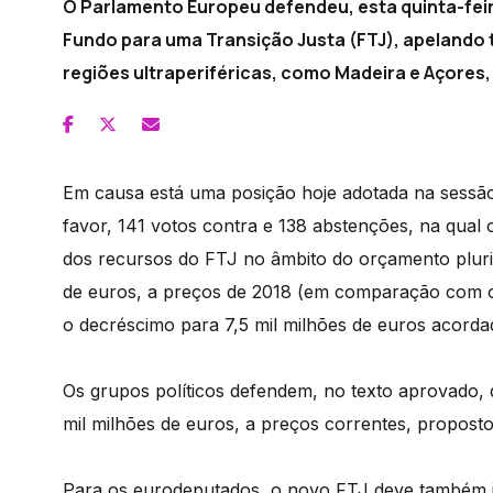
O Parlamento Europeu defendeu, esta quinta-fei
Fundo para uma Transição Justa (FTJ), apelando
regiões ultraperiféricas, como Madeira e Açores,
Em causa está uma posição hoje adotada na sessão
favor, 141 votos contra e 138 abstenções, na qua
dos recursos do FTJ no âmbito do orçamento pluri
de euros, a preços de 2018 (em comparação com os
o decréscimo para 7,5 mil milhões de euros acord
Os grupos políticos defendem, no texto aprovado,
mil milhões de euros, a preços correntes, propost
Para os eurodeputados, o novo FTJ deve também in