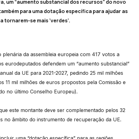
ra, um “aumento substancial dos recursos” do novo
 também para uma dotação específica para ajudar as
 a tornarem-se mais ‘verdes’.
 plenária da assembleia europeia com 417 votos a
l os eurodeputados defendem um “aumento substancial”
anual da UE para 2021-2027, pedindo 25 mil milhões
 11 mil milhões de euros propostos pela Comissão e
ado no último Conselho Europeu).
 que este montante deve ser complementado pelos 32
os no âmbito do instrumento de recuperação da UE.
cluir uma “dotação específica” para as regiões