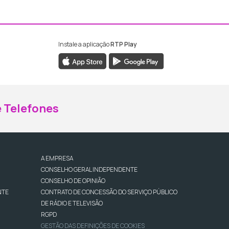
Instale a aplicação
RTP Play
ebook da RTP Madeira
nstagram da RTP Madeira
 Telefones
A EMPRESA
CONSELHO GERAL INDEPENDENTE
CONSELHO DE OPINIÃO
NTE
CONTRATO DE CONCESSÃO DO SERVIÇO PÚBLICO
DE RÁDIO E TELEVISÃO
RGPD
GESTÃO DAS DEFINIÇÕES DE COOKIES