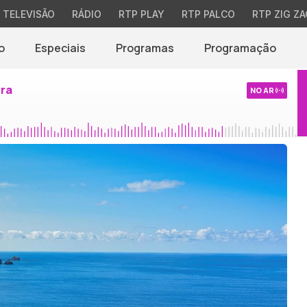
TELEVISÃO
RÁDIO
RTP PLAY
RTP PALCO
RTP ZIG ZA
o
Especiais
Programas
Programação
ira
NO AR