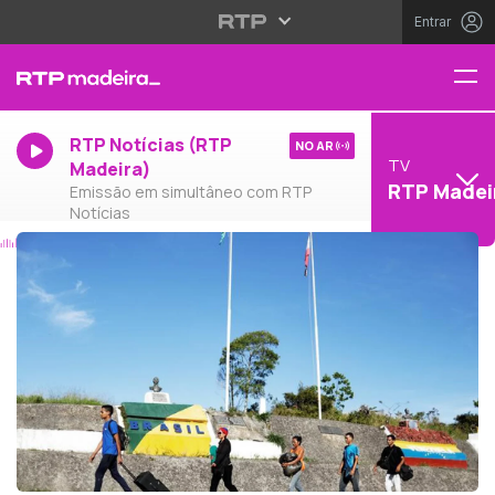
Entrar
RTP Notícias (RTP
NO AR
TV
Madeira)
RTP Madei
Emissão em simultâneo com RTP
Notícias