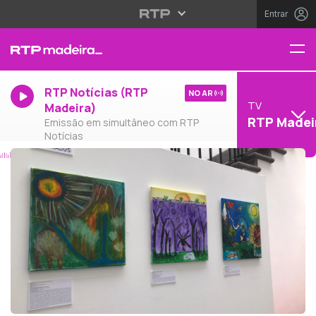
Entrar
RTP Notícias (RTP
NO AR
TV
Madeira)
RTP Madei
Emissão em simultâneo com RTP
Notícias