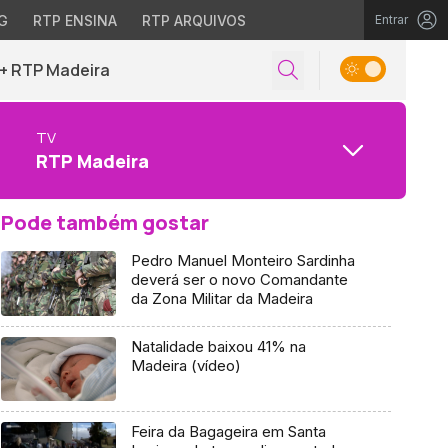
G
RTP ENSINA
RTP ARQUIVOS
Entrar
+ RTP Madeira
TV
RTP Madeira
Pode também gostar
Pedro Manuel Monteiro Sardinha
deverá ser o novo Comandante
da Zona Militar da Madeira
Natalidade baixou 41% na
Madeira (vídeo)
Feira da Bagageira em Santa