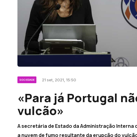
21 set, 2021, 15:50
SOCIEDADE
«Para já Portugal nã
vulcão»
A secretária de Estado da Administração Interna 
a nuvem de fumo resultante da erupção do vulcão 