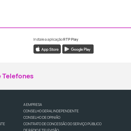
Instale a aplicação
RTP Play
ebook da RTP Madeira
nstagram da RTP Madeira
 Telefones
A EMPRESA
CONSELHO GERAL INDEPENDENTE
CONSELHO DE OPINIÃO
NTE
CONTRATO DE CONCESSÃO DO SERVIÇO PÚBLICO
DE RÁDIO E TELEVISÃO