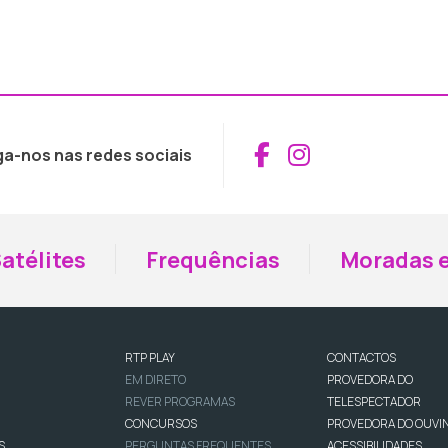
Aceder ao Fac
Aceder ao I
ga-nos nas redes sociais
atélites
Frequências
Moradas e
RTP PLAY
CONTACTOS
EM DIRETO
PROVEDORA DO
REVER PROGRAMAS
TELESPECTADOR
CONCURSOS
PROVEDORA DO OUVI
S
PERGUNTAS FREQUENTES
ACESSIBILIDADES