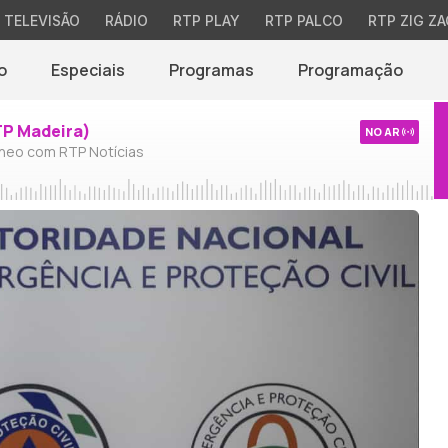
TELEVISÃO
RÁDIO
RTP PLAY
RTP PALCO
RTP ZIG ZA
o
Especiais
Programas
Programação
TP Madeira)
NO AR
neo com RTP Notícias