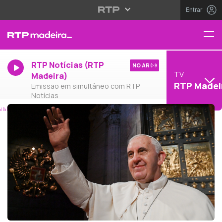
Entrar
RTP Notícias (RTP
NO AR
TV
Madeira)
RTP Madei
Emissão em simultâneo com RTP
Notícias