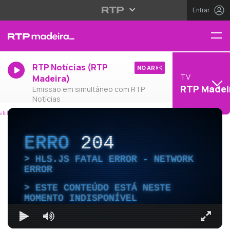
Entrar
RTP Notícias (RTP
NO AR
TV
Madeira)
RTP Madei
Emissão em simultâneo com RTP
Notícias
ERRO
204
HLS.JS FATAL ERROR - NETWORK
ERROR
ESTE CONTEÚDO ESTÁ NESTE
MOMENTO INDISPONÍVEL