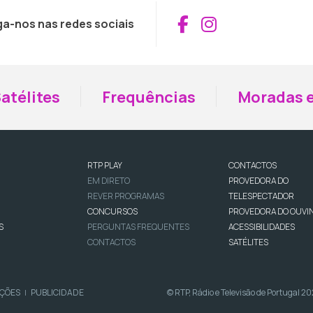
Aceder ao Fac
Aceder ao I
ga-nos nas redes sociais
atélites
Frequências
Moradas e
RTP PLAY
CONTACTOS
EM DIRETO
PROVEDORA DO
REVER PROGRAMAS
TELESPECTADOR
CONCURSOS
PROVEDORA DO OUVI
S
PERGUNTAS FREQUENTES
ACESSIBILIDADES
CONTACTOS
SATÉLITES
IÇÕES
PUBLICIDADE
© RTP, Rádio e Televisão de Portugal 2
|