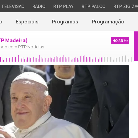
TELEVISÃO
RÁDIO
RTP PLAY
RTP PALCO
RTP ZIG ZA
o
Especiais
Programas
Programação
TP Madeira)
NO AR
neo com RTP Notícias