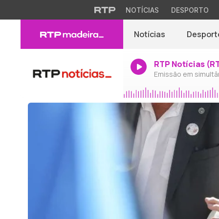
NOTÍCIAS
DESPORTO
Notícias
Desport
RTP Notícias (R
Emissão em simultâ