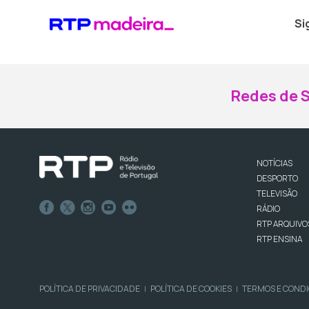
Si
Redes de S
NOTÍCIAS
DESPORTO
TELEVISÃO
RÁDIO
RTP ARQUIVO
RTP ENSINA
POLÍTICA DE PRIVACIDADE
POLÍTICA DE COOKIES
TERMOS E COND
|
|