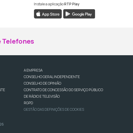
Instale a aplicação
RTP Play
ebook da RTP Madeira
nstagram da RTP Madeira
 Telefones
A EMPRESA
CONSELHO GERAL INDEPENDENTE
CONSELHO DE OPINIÃO
NTE
CONTRATO DE CONCESSÃO DO SERVIÇO PÚBLICO
DE RÁDIO E TELEVISÃO
RGPD
GESTÃO DAS DEFINIÇÕES DE COOKIES
026