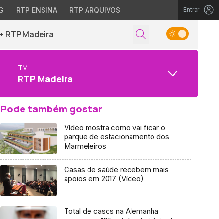
G
RTP ENSINA
RTP ARQUIVOS
Entrar
+ RTP Madeira
TV
RTP Madeira
Pode também gostar
Vídeo mostra como vai ficar o
parque de estacionamento dos
Marmeleiros
Casas de saúde recebem mais
apoios em 2017 (Vídeo)
Total de casos na Alemanha