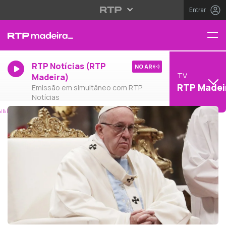
Entrar
RTP Notícias (RTP
NO AR
TV
Madeira)
RTP Madei
Emissão em simultâneo com RTP
Notícias