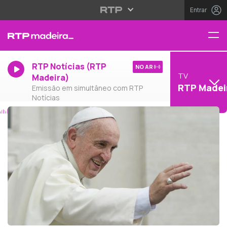
Entrar
RTP Notícias (RTP
NO AR
TV
Madeira)
RTP Madei
Emissão em simultâneo com RTP
Notícias