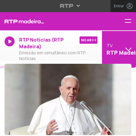
Entrar
RTP Notícias (RTP
NO AR
TV
Madeira)
RTP Madei
Emissão em simultâneo com RTP
Notícias