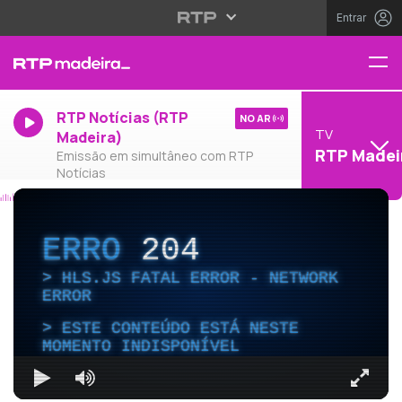
Entrar
RTP Notícias (RTP
NO AR
TV
Madeira)
RTP Madei
Emissão em simultâneo com RTP
Notícias
ERRO
204
HLS.JS FATAL ERROR - NETWORK
ERROR
ESTE CONTEÚDO ESTÁ NESTE
MOMENTO INDISPONÍVEL