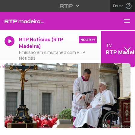
Entrar
RTP Notícias (RTP
NO AR
TV
Madeira)
RTP Madei
Emissão em simultâneo com RTP
Notícias