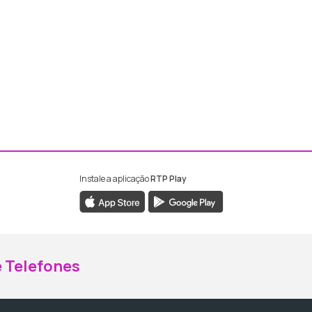
Instale a aplicação
RTP Play
ebook da RTP Madeira
nstagram da RTP Madeira
 Telefones