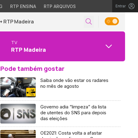
G
RTP ENSINA
RTP ARQUIVOS
Entrar
+ RTP Madeira
TV
RTP Madeira
Pode também gostar
Saiba onde vão estar os radares
no mês de agosto
Governo adia “limpeza” da lista
de utentes do SNS para depois
das eleições
OE2021: Costa volta a afastar