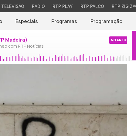
TELEVISÃO
RÁDIO
RTP PLAY
RTP PALCO
RTP ZIG ZA
o
Especiais
Programas
Programação
TP Madeira)
NO AR
neo com RTP Notícias