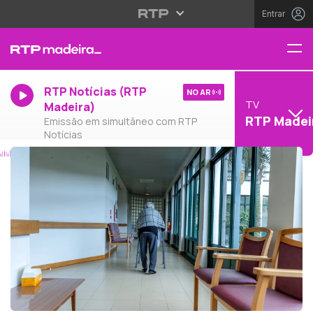
Entrar
RTP Notícias (RTP
NO AR
TV
Madeira)
RTP Madei
Emissão em simultâneo com RTP
Notícias