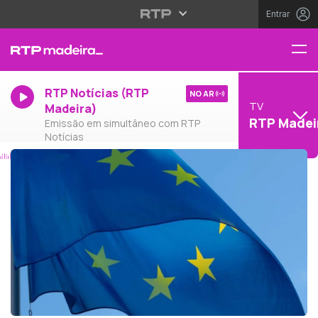
Entrar
RTP Notícias (RTP
NO AR
TV
Madeira)
RTP Madei
Emissão em simultâneo com RTP
Notícias