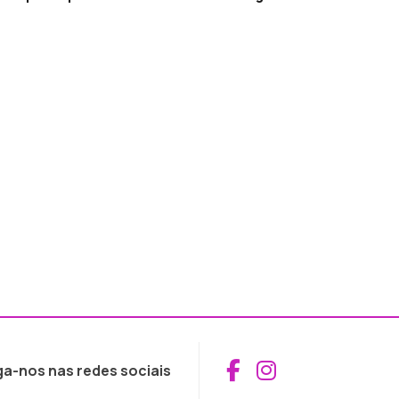
Aceder ao Fac
Aceder ao I
ga-nos nas redes sociais