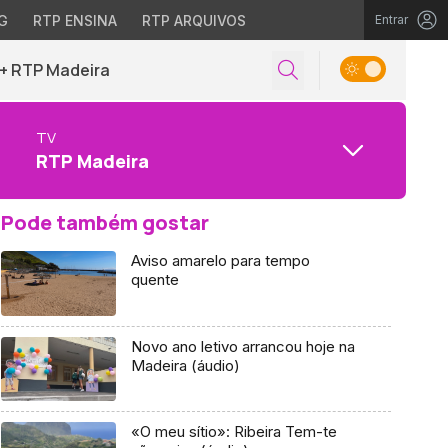
G
RTP ENSINA
RTP ARQUIVOS
Entrar
+ RTP Madeira
TV
RTP Madeira
Pode também gostar
Aviso amarelo para tempo
quente
Novo ano letivo arrancou hoje na
Madeira (áudio)
«O meu sítio»: Ribeira Tem-te