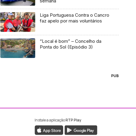
semana
Liga Portuguesa Contra o Cancro
faz apelo por mais voluntários
“Local é bom” – Concelho da
Ponta do Sol (Episódio 3)
PUB
Instale a aplicação
RTP Play
ebook da RTP Madeira
nstagram da RTP Madeira