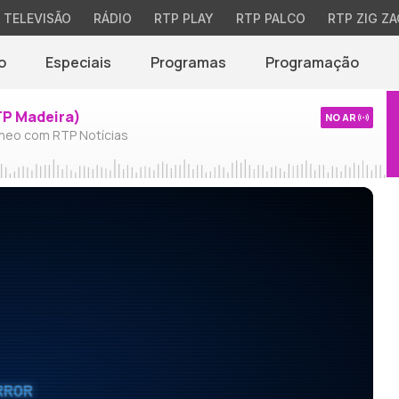
TELEVISÃO
RÁDIO
RTP PLAY
RTP PALCO
RTP ZIG ZA
o
Especiais
Programas
Programação
TP Madeira)
NO AR
neo com RTP Notícias
RROR