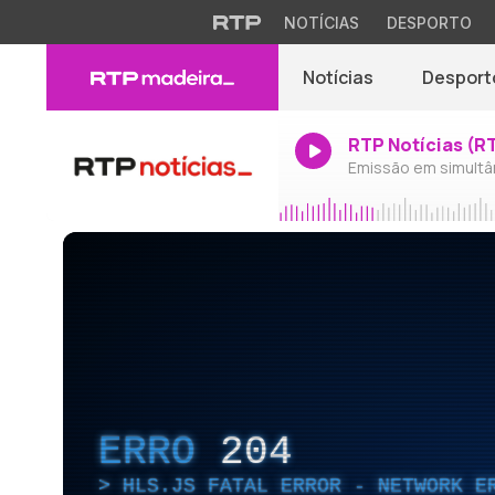
NOTÍCIAS
DESPORTO
Notícias
Desport
RTP Notícias (R
Emissão em simultâ
ERRO
204
HLS.JS FATAL ERROR - NETWORK E