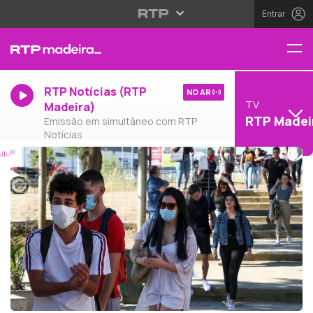
Entrar
RTP Notícias (RTP
NO AR
TV
Madeira)
RTP Madei
Emissão em simultâneo com RTP
Notícias