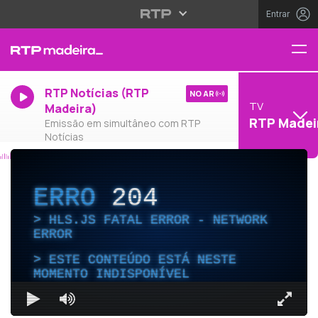
Entrar
RTP Notícias (RTP
NO AR
TV
Madeira)
RTP Madei
Emissão em simultâneo com RTP
Notícias
ERRO
204
HLS.JS FATAL ERROR - NETWORK
ERROR
ESTE CONTEÚDO ESTÁ NESTE
MOMENTO INDISPONÍVEL