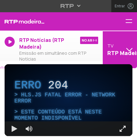
Entrar
RTP Notícias (RTP
NO AR
TV
Madeira)
RTP Madei
Emissão em simultâneo com RTP
Notícias
ERRO
204
HLS.JS FATAL ERROR - NETWORK
ERROR
ESTE CONTEÚDO ESTÁ NESTE
MOMENTO INDISPONÍVEL