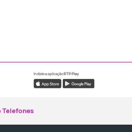
Instale a aplicação
RTP Play
ebook da RTP Madeira
nstagram da RTP Madeira
 Telefones