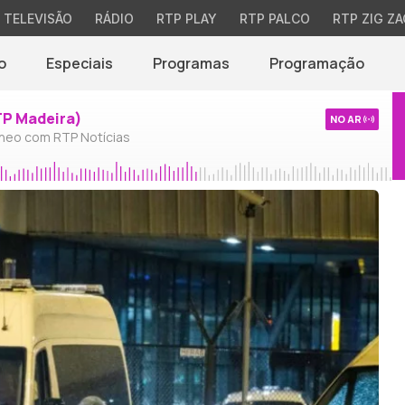
TELEVISÃO
RÁDIO
RTP PLAY
RTP PALCO
RTP ZIG ZA
o
Especiais
Programas
Programação
TP Madeira)
NO AR
neo com RTP Notícias