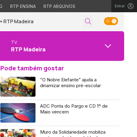
G
RTP ENSINA
RTP ARQUIVOS
Entrar
+ RTP Madeira
TV
RTP Madeira
Pode também gostar
“O Nobre Elefante” ajuda a
dinamizar ensino pré-escolar
ADC Ponta do Pargo e CD 1º de
Maio vencem
Muro da Solidariedade mobiliza