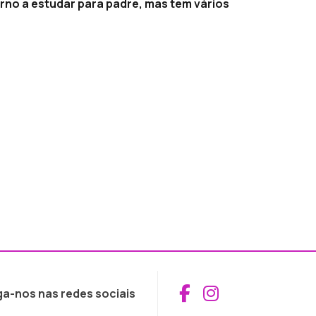
rno a estudar para padre, mas tem vários
Aceder ao Fac
Aceder ao I
ga-nos nas redes sociais