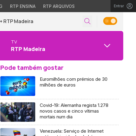
G
RTP ENSINA
RTP ARQUIVOS
Entrar
+ RTP Madeira
TV
RTP Madeira
Pode também gostar
Euromilhões com prémios de 30
milhões de euros
Covid-19: Alemanha regista 1.278
novos casos e cinco vítimas
mortais num dia
Venezuela: Serviço de Internet