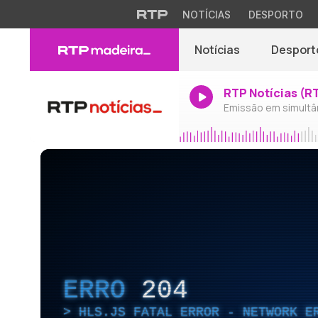
NOTÍCIAS
DESPORTO
Notícias
Desport
RTP Notícias (R
Emissão em simultâ
ERRO
204
HLS.JS FATAL ERROR - NETWORK E