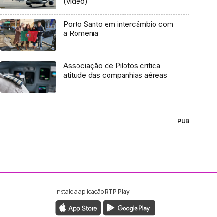
(vídeo)
Porto Santo em intercâmbio com
a Roménia
Associação de Pilotos critica
atitude das companhias aéreas
PUB
Instale a aplicação
RTP Play
ebook da RTP Madeira
nstagram da RTP Madeira