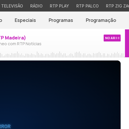
TELEVISÃO
RÁDIO
RTP PLAY
RTP PALCO
RTP ZIG ZA
o
Especiais
Programas
Programação
TP Madeira)
NO AR
neo com RTP Notícias
RROR