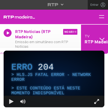
Entrar
RTP Notícias (RTP
NO AR
TV
Madeira)
RTP Madei
Emissão em simultâneo com RTP
Notícias
ERRO
204
HLS.JS FATAL ERROR - NETWORK
ERROR
ESTE CONTEÚDO ESTÁ NESTE
MOMENTO INDISPONÍVEL