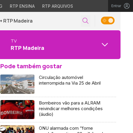
G
RTP ENSINA
RTP ARQUIVOS
Entrar
+ RTP Madeira
TV
RTP Madeira
Pode também gostar
Circulação automóvel
interrompida na Via 25 de Abril
Bombeiros vão para a ALRAM
reivindicar melhores condições
(áudio)
ONU alarmada com “fome