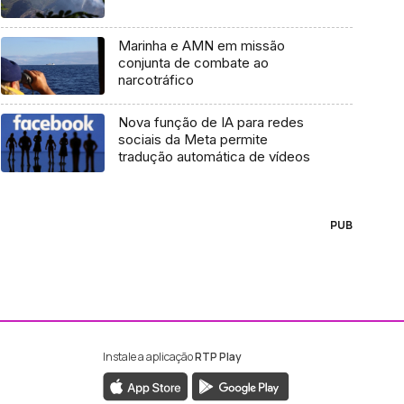
Marinha e AMN em missão
conjunta de combate ao
narcotráfico
Nova função de IA para redes
sociais da Meta permite
tradução automática de vídeos
PUB
Instale a aplicação
RTP Play
ebook da RTP Madeira
nstagram da RTP Madeira