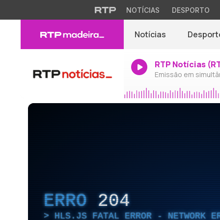
NOTÍCIAS
DESPORTO
Notícias
Desport
RTP Notícias (R
Emissão em simultâ
ERRO
204
HLS.JS FATAL ERROR - NETWORK E