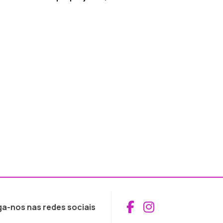
Aceder ao Fac
Aceder ao I
ga-nos nas redes sociais