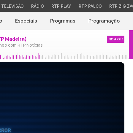
TELEVISÃO
RÁDIO
RTP PLAY
RTP PALCO
RTP ZIG ZA
o
Especiais
Programas
Programação
TP Madeira)
NO AR
neo com RTP Notícias
RROR