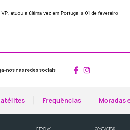
o VP, atuou a última vez em Portugal a 01 de fevereiro
Aceder ao Fac
Aceder ao I
ga-nos nas redes sociais
atélites
Frequências
Moradas e
RTP PLAY
CONTACTOS