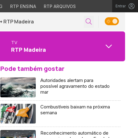
G
RTP ENSINA
RTP ARQUIVOS
Entrar
+ RTP Madeira
TV
RTP Madeira
Pode também gostar
Autoridades alertam para
possível agravamento do estado
mar
Combustíveis baixam na próxima
semana
Reconhecimento automático de