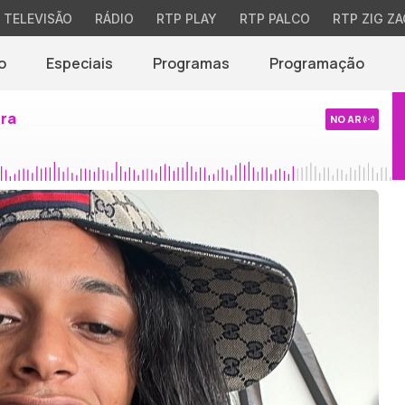
TELEVISÃO
RÁDIO
RTP PLAY
RTP PALCO
RTP ZIG ZA
o
Especiais
Programas
Programação
ira
NO AR