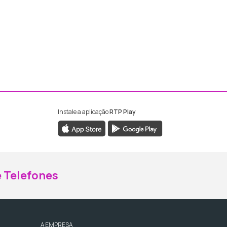
Instale a aplicação
RTP Play
ebook da RTP Madeira
nstagram da RTP Madeira
 Telefones
A EMPRESA