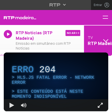
Entrar
RTP Notícias (RTP
NO AR
TV
Madeira)
RTP Madei
Emissão em simultâneo com RTP
Notícias
ERRO
204
HLS.JS FATAL ERROR - NETWORK
ERROR
ESTE CONTEÚDO ESTÁ NESTE
MOMENTO INDISPONÍVEL