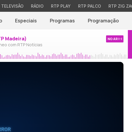
TELEVISÃO
RÁDIO
RTP PLAY
RTP PALCO
RTP ZIG ZA
o
Especiais
Programas
Programação
TP Madeira)
NO AR
neo com RTP Notícias
RROR