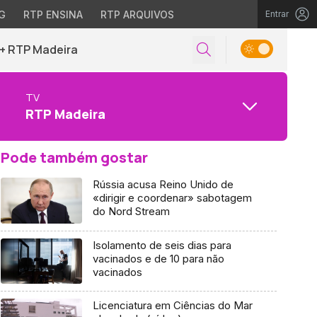
G
RTP ENSINA
RTP ARQUIVOS
Entrar
+ RTP Madeira
TV
RTP Madeira
Pode também gostar
Rússia acusa Reino Unido de
«dirigir e coordenar» sabotagem
do Nord Stream
Isolamento de seis dias para
vacinados e de 10 para não
vacinados
Licenciatura em Ciências do Mar