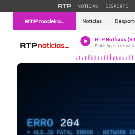
NOTÍCIAS
DESPORTO
Notícias
Desport
RTP Notícias (R
Emissão em simultâ
ERRO
204
HLS.JS FATAL ERROR - NETWORK E