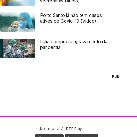
secretarias (áudio)
Porto Santo já não tem casos
ativos de Covid-19 (Vídeo)
Itália comprova agravamento da
pandemia
PUB
Instale a aplicação
RTP Play
ebook da RTP Madeira
nstagram da RTP Madeira