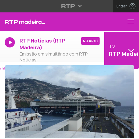
Entrar
RTP Notícias (RTP
NO AR
TV
Madeira)
RTP Madei
Emissão em simultâneo com RTP
Notícias