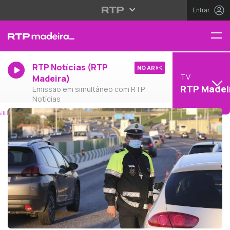
Entrar
RTP Notícias (RTP
NO AR
TV
Madeira)
RTP Madei
Emissão em simultâneo com RTP
Notícias