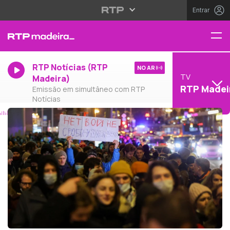
Entrar
RTP Notícias (RTP
NO AR
TV
Madeira)
RTP Madei
Emissão em simultâneo com RTP
Notícias