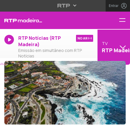
Entrar
RTP Notícias (RTP
NO AR
TV
Madeira)
RTP Madei
Emissão em simultâneo com RTP
Notícias