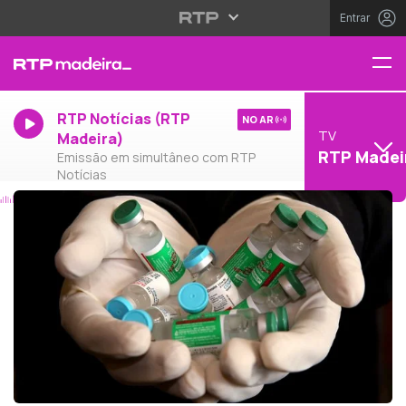
Entrar
RTP Notícias (RTP
NO AR
TV
Madeira)
RTP Madei
Emissão em simultâneo com RTP
Notícias