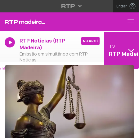
Entrar
RTP Notícias (RTP
NO AR
TV
Madeira)
RTP Madei
Emissão em simultâneo com RTP
Notícias